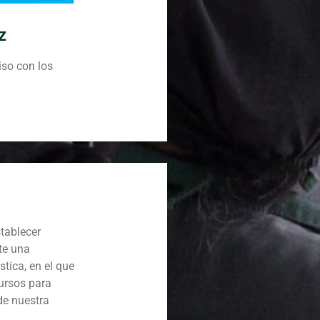
z
so con los
tablecer
te una
tica, en el que
ursos para
de nuestra